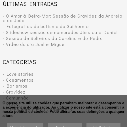
ÚLTIMAS ENTRADAS
- O Amor à Beira-Mar: Sessão de Grávidez da Andreia
e do João
- Fotografias do batismo do Guilherme
- Slideshow sessão de namorados Jéssica e Daniel
- Sessão de Solteiros da Carolina e do Pedro
- Vídeo do dia Joel e Miguel
CATEGORIAS
- Love stories
- Casamentos
- Batismos
- Gravidez
- Comunhão
- Vídeo
O nosso site utiliza cookies que permitem melhorar o desempenho e
a experiência do utilizador. Ao utilizar o nosso site está a consentir a
- Dicas para o meu Casamento
nossa política de cookies.
Pode alterar as suas definições a qualquer
altura.