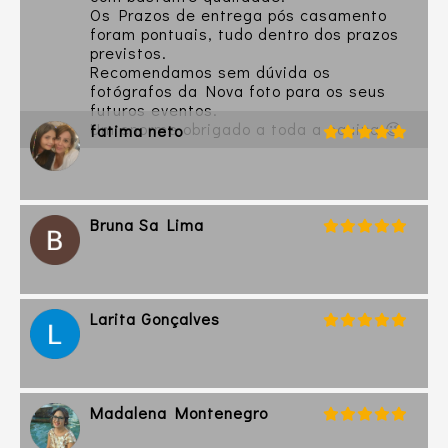
Os Prazos de entrega pós casamento
foram pontuais, tudo dentro dos prazos
previstos.
Recomendamos sem dúvida os
fotógrafos da Nova foto para os seus
futuros eventos.
Um enorme obrigado a toda a equipa 😉
fatima neto
Bruna Sa Lima
Larita Gonçalves
Madalena Montenegro