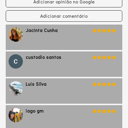
Adicionar opinião no Google
Adicionar comentário
Jacinta Cunha
custodio santos
Luis Silva
iago gm