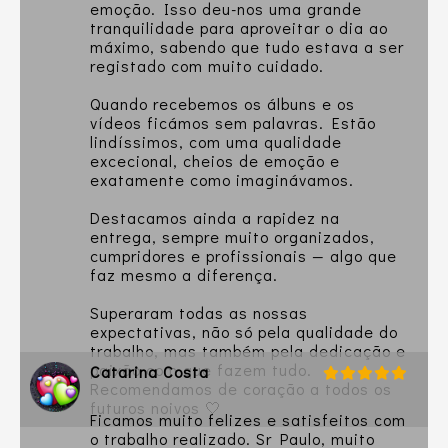
emoção. Isso deu-nos uma grande
tranquilidade para aproveitar o dia ao
máximo, sabendo que tudo estava a ser
registado com muito cuidado.
Quando recebemos os álbuns e os
vídeos ficámos sem palavras. Estão
lindíssimos, com uma qualidade
excecional, cheios de emoção e
exatamente como imaginávamos.
Destacamos ainda a rapidez na
entrega, sempre muito organizados,
cumpridores e profissionais — algo que
faz mesmo a diferença.
Superaram todas as nossas
expectativas, não só pela qualidade do
trabalho, mas também pela dedicação e
paixão com que fazem tudo.
Catarina Costa
Recomendamos de coração a todos os
futuros noivos 🤍
Ficamos muito felizes e satisfeitos com
o trabalho realizado. Sr Paulo, muito