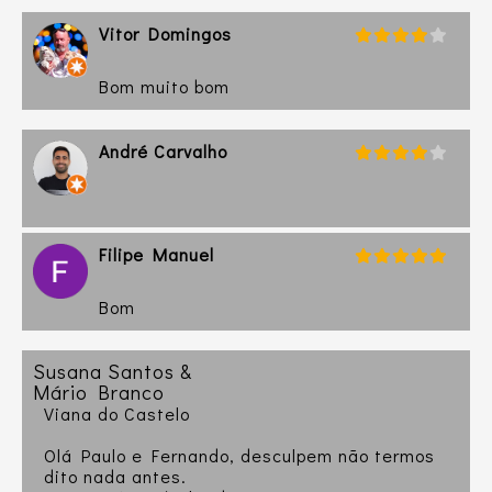
Vitor Domingos
Bom muito bom
André Carvalho
Filipe Manuel
Bom
Susana Santos &
Mário Branco
Viana do Castelo
Olá Paulo e Fernando, desculpem não termos
dito nada antes.