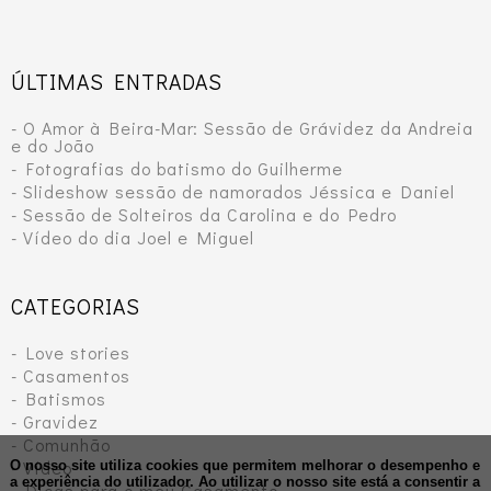
ÚLTIMAS ENTRADAS
- O Amor à Beira-Mar: Sessão de Grávidez da Andreia
e do João
- Fotografias do batismo do Guilherme
- Slideshow sessão de namorados Jéssica e Daniel
- Sessão de Solteiros da Carolina e do Pedro
- Vídeo do dia Joel e Miguel
CATEGORIAS
- Love stories
- Casamentos
- Batismos
- Gravidez
- Comunhão
- Vídeo
O nosso site utiliza cookies que permitem melhorar o desempenho e
a experiência do utilizador. Ao utilizar o nosso site está a consentir a
- Dicas para o meu Casamento