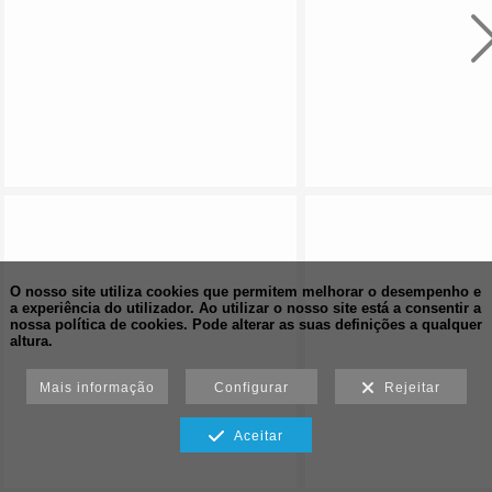
O nosso site utiliza cookies que permitem melhorar o desempenho e
a experiência do utilizador. Ao utilizar o nosso site está a consentir a
nossa política de cookies.
Pode alterar as suas definições a qualquer
altura.
Mais informação
Configurar
Rejeitar
Aceitar