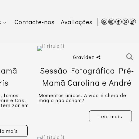
s
Contacte-nos
Avaliações
Gravidez
Mamã
Sessão Fotográfica Pré-
ris
Mamã Carolina e André
l, fomos
Momentos únicos. A vida é cheia de
mie e Cris,
magia não acham?
eternizar em
Leia mais
ia mais