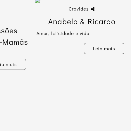
Gravidez
Anabela & Ricardo
ssões
Amor, felicidade e vida.
é-Mamãs
Leia mais
ia mais