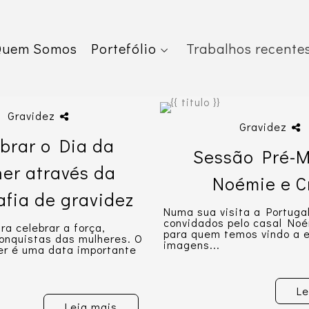
Quem Somos
Portefólio
Trabalhos recente
Gravidez
Gravidez
brar o Dia da
Sessão Pré-
er através da
Noémie e C
afia de gravidez
Numa sua visita a Portuga
convidados pelo casal Noé
a celebrar a força,
para quem temos vindo a 
onquistas das mulheres. O
imagens...
er é uma data importante
Le
Leia mais