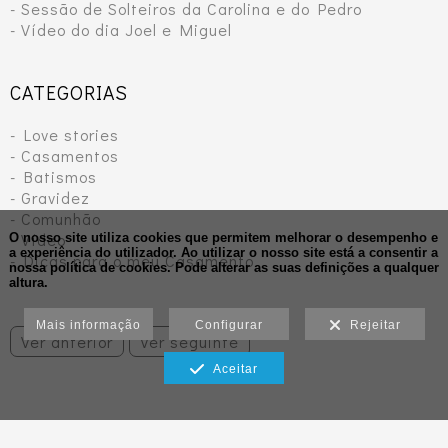
- Sessão de Solteiros da Carolina e do Pedro
- Vídeo do dia Joel e Miguel
CATEGORIAS
- Love stories
- Casamentos
- Batismos
- Gravidez
- Comunhão
- Vídeo
O nosso site utiliza cookies que permitem melhorar o desempenho e
a experiência do utilizador. Ao utilizar o nosso site está a consentir a
- Dicas para o meu Casamento
nossa política de cookies.
Pode alterar as suas definições a qualquer
altura.
Mais informação
Configurar
Rejeitar
Ver anterior
Ver seguinte
Aceitar