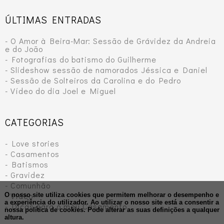
ÚLTIMAS ENTRADAS
- O Amor à Beira-Mar: Sessão de Grávidez da Andreia
e do João
- Fotografias do batismo do Guilherme
- Slideshow sessão de namorados Jéssica e Daniel
- Sessão de Solteiros da Carolina e do Pedro
- Vídeo do dia Joel e Miguel
CATEGORIAS
- Love stories
- Casamentos
- Batismos
- Gravidez
- Comunhão
- Vídeo
O nosso site utiliza cookies que permitem melhorar o desempenho e
a experiência do utilizador. Ao utilizar o nosso site está a consentir a
- Dicas para o meu Casamento
nossa política de cookies.
Pode alterar as suas definições a qualquer
altura.