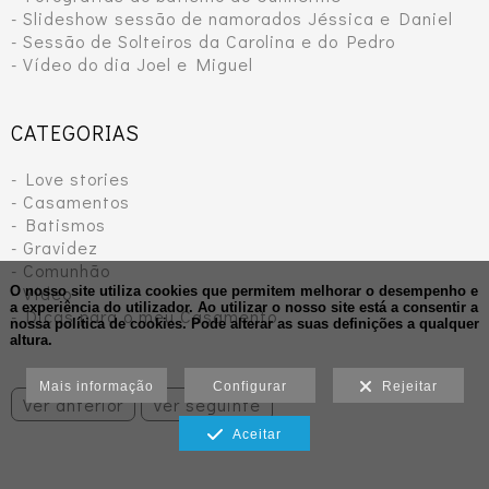
- Slideshow sessão de namorados Jéssica e Daniel
- Sessão de Solteiros da Carolina e do Pedro
- Vídeo do dia Joel e Miguel
CATEGORIAS
- Love stories
- Casamentos
- Batismos
- Gravidez
- Comunhão
- Vídeo
O nosso site utiliza cookies que permitem melhorar o desempenho e
a experiência do utilizador. Ao utilizar o nosso site está a consentir a
- Dicas para o meu Casamento
nossa política de cookies.
Pode alterar as suas definições a qualquer
altura.
Mais informação
Configurar
Rejeitar
Ver anterior
Ver seguinte
Aceitar