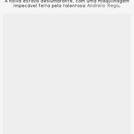
A noiva estava deslumbrante, com uma maquilhagem
impecável feita pela talentosa
Andreia Rego
.