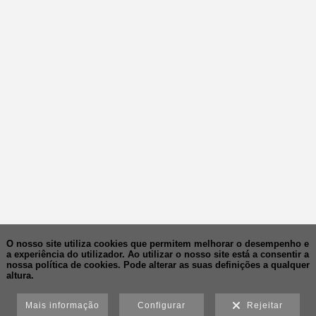
O nosso site utiliza cookies que permitem melhorar o desempenho e
a experiência do utilizador. Ao utilizar o nosso site está a consentir a
nossa política de cookies.
Pode alterar as suas definições a qualquer
altura.
Mais informação
Configurar
Rejeitar