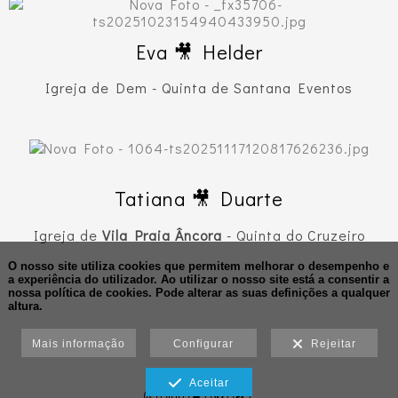
Eva 🎥 Helder
Igreja de Dem - Quinta de Santana Eventos
Tatiana 🎥 Duarte
Igreja de
Vila Praia Âncora
- Quinta do Cruzeiro
O nosso site utiliza cookies que permitem melhorar o desempenho e
a experiência do utilizador. Ao utilizar o nosso site está a consentir a
nossa política de cookies.
Pode alterar as suas definições a qualquer
altura.
Mais informação
Configurar
Rejeitar
Aceitar