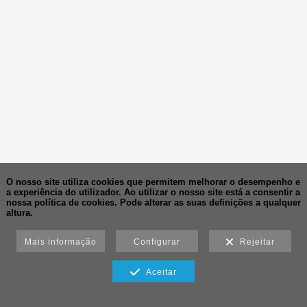
O nosso site utiliza cookies que permitem melhorar o desempenho e
a experiência do utilizador. Ao utilizar o nosso site está a consentir a
nossa política de cookies.
Pode alterar as suas definições a qualquer
altura.
Mais informação
Configurar
Rejeitar
Aceitar