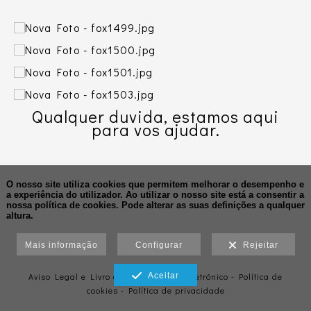
Qualquer duvida, estamos aqui
para vos ajudar.
O nosso site utiliza cookies que permitem melhorar o desempenho e
a experiência do utilizador. Ao utilizar o nosso site está a consentir a
nossa política de cookies.
Pode alterar as suas definições a qualquer
altura.
Mais informação
Configurar
Rejeitar
Aviso Legal e Livro de Reclamações Eletrónico
Aceitar
-
Política de
cookies
-
Política de privacidade