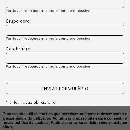
Por favor respondam o mais completo possível
Grupo coral
Por favor respondam o mais completo possível
Celebrante
Por favor respondam o mais completo possível
ENVIAR FORMULÁRIO
* Informação obrigatória
O nosso site utiliza cookies que permitem melhorar o desempenho e
a experiência do utilizador. Ao utilizar o nosso site está a consentir a
nossa política de cookies.
Pode alterar as suas definições a qualquer
altura.