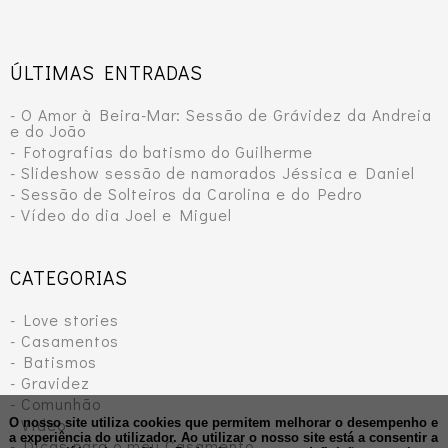
ÚLTIMAS ENTRADAS
- O Amor à Beira-Mar: Sessão de Grávidez da Andreia
e do João
- Fotografias do batismo do Guilherme
- Slideshow sessão de namorados Jéssica e Daniel
- Sessão de Solteiros da Carolina e do Pedro
- Vídeo do dia Joel e Miguel
CATEGORIAS
- Love stories
- Casamentos
- Batismos
- Gravidez
- Comunhão
- Vídeo
O nosso site utiliza cookies que permitem melhorar o desempenho e
a experiência do utilizador. Ao utilizar o nosso site está a consentir a
- Dicas para o meu Casamento